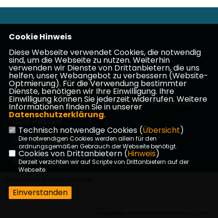
Cookie Hinweis
Diese Webseite verwendet Cookies, die notwendig
sind, um die Webseite zu nutzen. Weiterhin
Impressum
Datenschutz
Kontakt
verwenden wir Dienste von Drittanbietern, die uns
helfen, unser Webangebot zu verbessern (Website-
CDU Marburg-Biedenkopf
Optmierung). Für die Verwendung bestimmter
Dienste, benötigen wir Ihre Einwilligung. Ihre
Einwilligung können Sie jederzeit widerrufen. Weitere
CDU Kreistagsfraktion Marburg-Biedenkopf
Informationen finden Sie in unserer
Datenschutzerklärung
.
CDU Hessen
Technisch notwendige Cookies (
Übersicht
)
Die notwendigen Cookies werden allein für den
CDU/CSU Bundestagsfraktion
ordnungsgemäßen Gebrauch der Webseite benötigt.
Cookies von Drittanbietern (
Hinweis
)
CDU Deutschland
Derzeit verzichten wir auf Scripte von Drittanbietern auf der
Webseite.
©2026 CDU Breidenbach | Alle
Rechte vorbehalten.
Einverstanden
Realisation: Sharkness Media GmbH & Co. KG